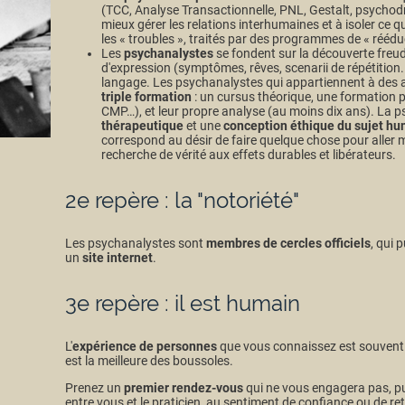
(TCC, Analyse Transactionnelle, PNL, Gestalt, psychodr
mieux gérer les relations interhumaines et à isoler ce qu
les « troubles », traités par des programmes de « réé
Les
psychanalystes
se fondent sur la découverte freud
d'expression (symptômes, rêves, scenarii de répétition..
langage. Les psychanalystes qui appartiennent à des as
triple formation
: un cursus théorique, une formation p
CMP…), et leur propre analyse (au moins dix ans). La p
thérapeutique
et une
conception éthique du sujet h
correspond au désir de faire quelque chose pour aller m
recherche de vérité aux effets durables et libérateurs.
2e repère : la "notoriété"
Les psychanalystes sont
membres de cercles officiels
, qui 
un
site internet
.
3e repère : il est humain
L'
expérience de personnes
que vous connaissez est souvent p
est la meilleure des boussoles.
Prenez un
premier rendez-vous
qui ne vous engagera pas, p
entre vous et le praticien, au sentiment de confiance ou de ret