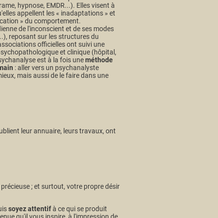
ame, hypnose, EMDR...). Elles visent à
'elles appellent les « inadaptations » et
ducation » du comportement.
ienne de l'inconscient et de ses modes
.), reposant sur les structures du
sociations officielles ont suivi une
sychopathologique et clinique (hôpital,
sychanalyse est à la fois une
méthode
umain
: aller vers un psychanalyste
ieux, mais aussi de le faire dans une
publient leur annuaire, leurs travaux, ont
récieuse ; et surtout, votre propre désir
uis
soyez attentif
à ce qui se produit
enue qu'il vous inspire, à l'impression de